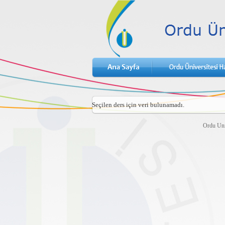
Seçilen ders için veri bulunamadı.
Ordu Uni