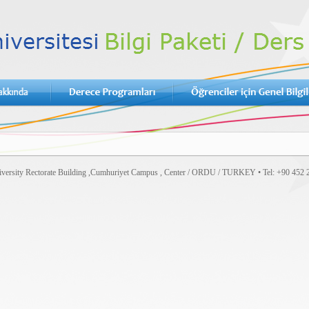
versity Rectorate Building ,Cumhuriyet Campus , Center / ORDU / TURKEY • Tel: +90 452 