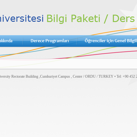
versity Rectorate Building ,Cumhuriyet Campus , Center / ORDU / TURKEY • Tel: +90 452 