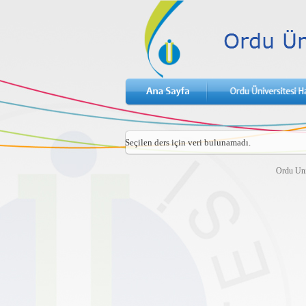
Seçilen ders için veri bulunamadı.
Ordu Uni