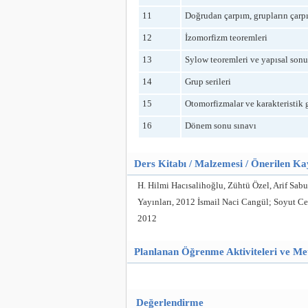
11
Doğrudan çarpım, grupların çarp
12
İzomorfizm teoremleri
13
Sylow teoremleri ve yapısal sonu
14
Grup serileri
15
Otomorfizmalar ve karakteristik 
16
Dönem sonu sınavı
Ders Kitabı / Malzemesi / Önerilen K
H. Hilmi Hacısalihoğlu, Zühtü Özel, Arif Sab
Yayınları, 2012 İsmail Naci Cangül; Soyut Ce
2012
Planlanan Öğrenme Aktiviteleri ve Me
Değerlendirme