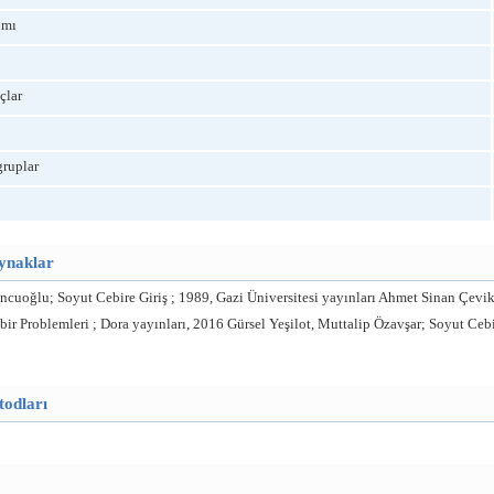
ımı
çlar
gruplar
aynaklar
uncuoğlu; Soyut Cebire Giriş ; 1989, Gazi Üniversitesi yayınları Ahmet Sinan Çevi
bir Problemleri ; Dora yayınları, 2016 Gürsel Yeşilot, Muttalip Özavşar; Soyut Ceb
todları