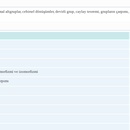
al altgruplar, cebirsel dönüşümler, devirli grup, caylay teoremi, grupların çarpımı, 
morfizmi ve izomorfizmi
arpımı