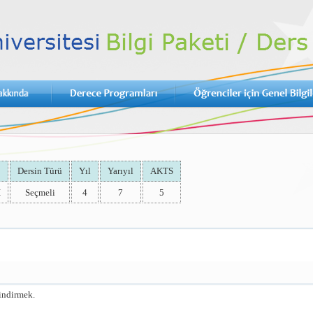
Dersin Türü
Yıl
Yarıyıl
AKTS
İ
Seçmeli
4
7
5
dindirmek.