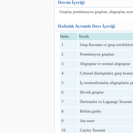
Dersin İçeriği
Gruplar, permütasyon grupları, altgruplar, norm
Haftalık Ayrıntılı Ders İçeriği
Hafta
Teorik
1
Grup Kavramı ve grup özellikleri
2
Permütasyon grupları
3
Altgruplar ve normal altgruplar
4
Cebirsel dönüşümler, grup homo
5
İç otomorfizmalar, altgrupların ç
6
Devirli gruplar
7
Ötelemeler ve Lagrange Teoremi
8
Bölüm grubu
9
Ara sınav
10
Cayley Teoremi