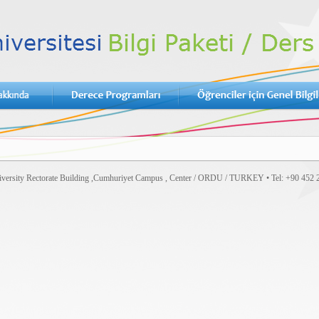
versity Rectorate Building ,Cumhuriyet Campus , Center / ORDU / TURKEY • Tel: +90 452 