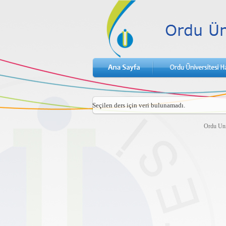
Seçilen ders için veri bulunamadı.
Ordu Uni