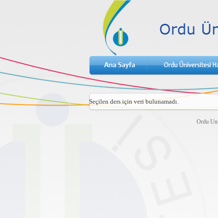
Seçilen ders için veri bulunamadı.
Ordu Uni