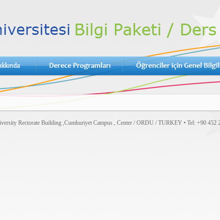
versity Rectorate Building ,Cumhuriyet Campus , Center / ORDU / TURKEY • Tel: +90 452 