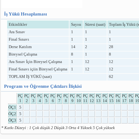
İş Yükü Hesaplaması
Etkinlikler
Sayısı
Süresi (saat)
Toplam İş Yükü (s
Ara Sınav
1
1
1
Final Sınavı
1
1
1
Derse Katılım
14
2
28
Bireysel Çalışma
8
1
8
Ara Sınav İçin Bireysel Çalışma
1
12
12
Final Sınavı içiin Bireysel Çalışma
1
12
12
TOPLAM İŞ YÜKÜ (saat)
62
Program ve Öğrenme Çıktıları İlişkisi
PÇ
PÇ
PÇ
PÇ
PÇ
PÇ
PÇ
PÇ
PÇ
PÇ
PÇ
PÇ
PÇ
PÇ
PÇ
PÇ
PÇ
PÇ
P
1
2
3
4
5
6
7
8
9
10
11
12
13
14
15
16
17
18
1
ÖÇ1
5
ÖÇ2
5
ÖÇ3
5
* Katkı Düzeyi : 1 Çok düşük 2 Düşük 3 Orta 4 Yüksek 5 Çok yüksek