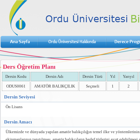
Ders Öğretim Planı
Dersin Kodu
Dersin Adı
Dersin Türü
Yıl
Yarıyıl
ODUS0061
AMATÖR BALIKÇILIK
Seçmeli
1
2
Dersin Seviyesi
Ön Lisans
Dersin Amacı
Ülkemizde ve dünyada yapılan amatör balıkçılığın temel ilke ve yöntemlerinin öğr
ekipmanlarının tanıtılması, amatör balıkçıların hedef türlerini ayırt edebilmesi 