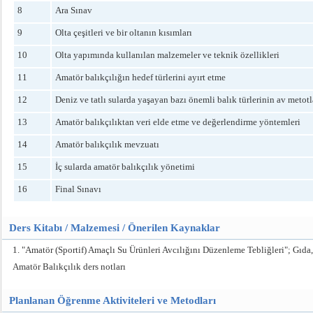
8
Ara Sınav
9
Olta çeşitleri ve bir oltanın kısımları
10
Olta yapımında kullanılan malzemeler ve teknik özellikleri
11
Amatör balıkçılığın hedef türlerini ayırt etme
12
Deniz ve tatlı sularda yaşayan bazı önemli balık türlerinin av metotl
13
Amatör balıkçılıktan veri elde etme ve değerlendirme yöntemleri
14
Amatör balıkçılık mevzuatı
15
İç sularda amatör balıkçılık yönetimi
16
Final Sınavı
Ders Kitabı / Malzemesi / Önerilen Kaynaklar
1. "Amatör (Sportif) Amaçlı Su Ürünleri Avcılığını Düzenleme Tebliğleri"; Gıda, 
Amatör Balıkçılık ders notları
Planlanan Öğrenme Aktiviteleri ve Metodları