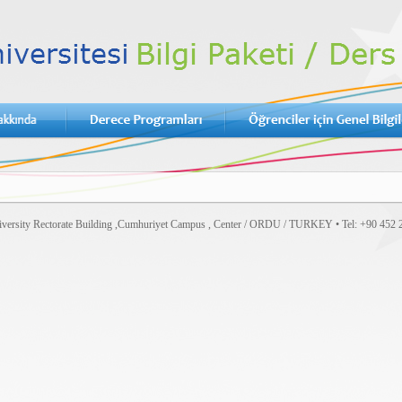
versity Rectorate Building ,Cumhuriyet Campus , Center / ORDU / TURKEY • Tel: +90 452 