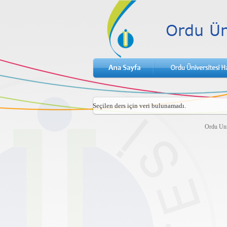
Seçilen ders için veri bulunamadı.
Ordu Uni