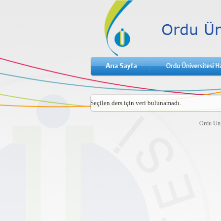
Seçilen ders için veri bulunamadı.
Ordu Uni