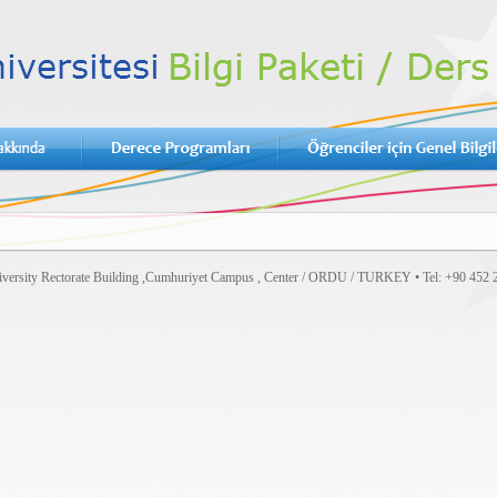
versity Rectorate Building ,Cumhuriyet Campus , Center / ORDU / TURKEY • Tel: +90 452 