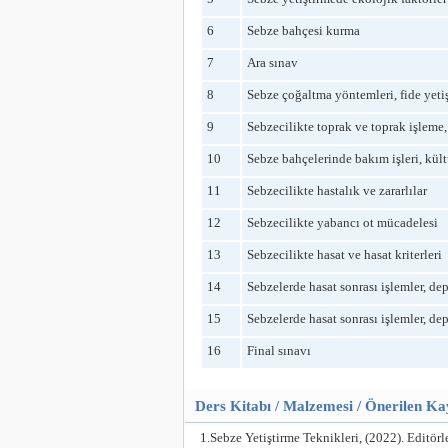
6
Sebze bahçesi kurma
7
Ara sınav
8
Sebze çoğaltma yöntemleri, fide yetişt
9
Sebzecilikte toprak ve toprak işleme
10
Sebze bahçelerinde bakım işleri, kül
11
Sebzecilikte hastalık ve zararlılar
12
Sebzecilikte yabancı ot mücadelesi
13
Sebzecilikte hasat ve hasat kriterleri
14
Sebzelerde hasat sonrası işlemler, d
15
Sebzelerde hasat sonrası işlemler, d
16
Final sınavı
Ders Kitabı / Malzemesi / Önerilen K
1.Sebze Yetiştirme Teknikleri, (2022). Editö