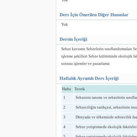
Ders İçin Önerilen Diğer Hususlar
Yok
Dersin İçeriği
Sebze kavramı Sebzelerin sınıflandırmaları Se
işletme şekilleri Sebze kültüründe ekolojik fa
sonrası işlemler ve pazarlama
Haftalık Ayrıntılı Ders İçeriği
Hafta
Teorik
1
Sebzenin tanımı ve sebzelerin sınıfla
2
Sebzeciliğin tarihçesi, sebzelerin i
3
Dünyada ve ülkemizde sebzecilik faal
4
Sebze yetiştirmede ekolojik faktörler
5
Sebze yetiştirmede ekolojik faktörler