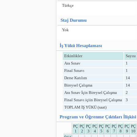
Türkçe
Staj Durumu
Yok
İş Yükü Hesaplaması
Etkinlikler
Sayısı
Ara Sınav
1
Final Sınavı
1
Derse Katılım
14
Bireysel Çalışma
14
Ara Sınav İçin Bireysel Çalışma
2
Final Sınavı içiin Bireysel Çalışma
3
TOPLAM İŞ YÜKÜ (saat)
Program ve Öğrenme Çıktıları İlişkisi
PÇ
PÇ
PÇ
PÇ
PÇ
PÇ
PÇ
PÇ
PÇ
PÇ
1
2
3
4
5
6
7
8
9
10