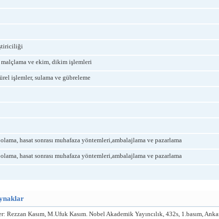
iriciliği
, malçlama ve ekim, dikim işlemleri
türel işlemler, sulama ve gübreleme
epolama, hasat sonrası muhafaza yöntemleri,ambalajlama ve pazarlama
epolama, hasat sonrası muhafaza yöntemleri,ambalajlama ve pazarlama
aynaklar
rler: Rezzan Kasım, M.Ufuk Kasım. Nobel Akademik Yayıncılık, 432s, 1.basım, Ankara