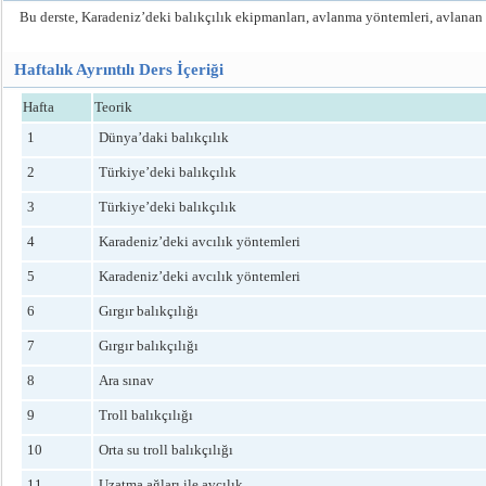
Bu derste, Karadeniz’deki balıkçılık ekipmanları, avlanma yöntemleri, avlanan 
Haftalık Ayrıntılı Ders İçeriği
Hafta
Teorik
1
Dünya’daki balıkçılık
2
Türkiye’deki balıkçılık
3
Türkiye’deki balıkçılık
4
Karadeniz’deki avcılık yöntemleri
5
Karadeniz’deki avcılık yöntemleri
6
Gırgır balıkçılığı
7
Gırgır balıkçılığı
8
Ara sınav
9
Troll balıkçılığı
10
Orta su troll balıkçılığı
11
Uzatma ağları ile avcılık