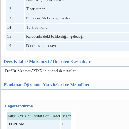
12
Ticari türler
13
Karadeniz’deki yeriştiricilik
14
Türk Somonu
15
Karadeniz’deki balıkçılığın geleceği
16
Dönem sonu sınavı
Ders Kitabı / Malzemesi / Önerilen Kaynaklar
Prof.Dr. Mehmet AYDIN’ın güncel ders notları
Planlanan Öğrenme Aktiviteleri ve Metodları
Değerlendirme
Yarıyıl (Yıl) İçi Etkinlikleri
Adet
Değer
TOPLAM
0