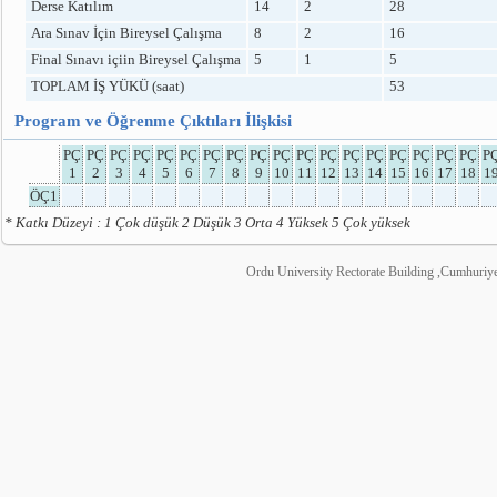
Derse Katılım
14
2
28
Ara Sınav İçin Bireysel Çalışma
8
2
16
Final Sınavı içiin Bireysel Çalışma
5
1
5
TOPLAM İŞ YÜKÜ (saat)
53
Program ve Öğrenme Çıktıları İlişkisi
PÇ
PÇ
PÇ
PÇ
PÇ
PÇ
PÇ
PÇ
PÇ
PÇ
PÇ
PÇ
PÇ
PÇ
PÇ
PÇ
PÇ
PÇ
P
1
2
3
4
5
6
7
8
9
10
11
12
13
14
15
16
17
18
1
ÖÇ1
* Katkı Düzeyi : 1 Çok düşük 2 Düşük 3 Orta 4 Yüksek 5 Çok yüksek
Ordu University Rectorate Building ,Cumhuri