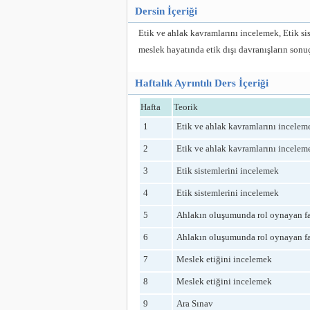
Dersin İçeriği
Etik ve ahlak kavramlarını incelemek, Etik s
meslek hayatında etik dışı davranışların son
Haftalık Ayrıntılı Ders İçeriği
Hafta
Teorik
1
Etik ve ahlak kavramlarını incelem
2
Etik ve ahlak kavramlarını incelem
3
Etik sistemlerini incelemek
4
Etik sistemlerini incelemek
5
Ahlakın oluşumunda rol oynayan fa
6
Ahlakın oluşumunda rol oynayan fa
7
Meslek etiğini incelemek
8
Meslek etiğini incelemek
9
Ara Sınav