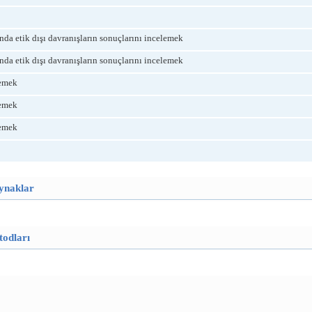
da etik dışı davranışların sonuçlarını incelemek
da etik dışı davranışların sonuçlarını incelemek
lemek
lemek
lemek
aynaklar
todları