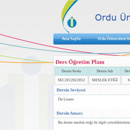
Ders Öğretim Planı
Dersin Kodu
Dersin Adı
Der
SEC2012022852
MESLEK ETİĞİ
S
Dersin Seviyesi
Ön Lisans
Dersin Amacı
Bu derste meslek etiği ile ilgili yeterlikleri