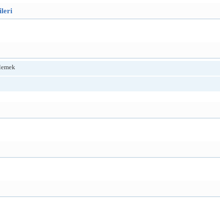
leri
elemek