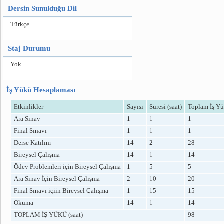
Dersin Sunulduğu Dil
Türkçe
Staj Durumu
Yok
İş Yükü Hesaplaması
Etkinlikler
Sayısı
Süresi (saat)
Toplam İş Yü
Ara Sınav
1
1
1
Final Sınavı
1
1
1
Derse Katılım
14
2
28
Bireysel Çalışma
14
1
14
Ödev Problemleri için Bireysel Çalışma
1
5
5
Ara Sınav İçin Bireysel Çalışma
2
10
20
Final Sınavı içiin Bireysel Çalışma
1
15
15
Okuma
14
1
14
TOPLAM İŞ YÜKÜ (saat)
98