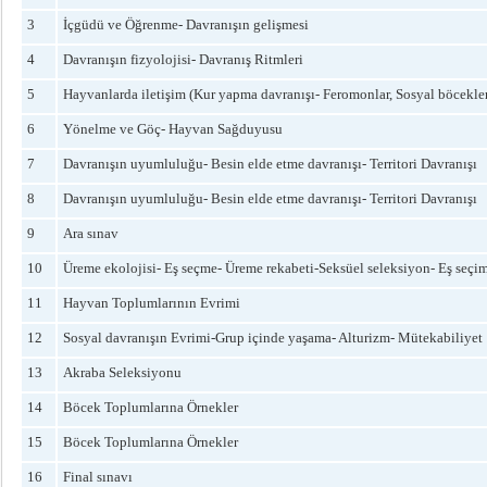
3
İçgüdü ve Öğrenme- Davranışın gelişmesi
4
Davranışın fizyolojisi- Davranış Ritmleri
5
Hayvanlarda iletişim (Kur yapma davranışı- Feromonlar, Sosyal böcekler 
6
Yönelme ve Göç- Hayvan Sağduyusu
7
Davranışın uyumluluğu- Besin elde etme davranışı- Territori Davranışı
8
Davranışın uyumluluğu- Besin elde etme davranışı- Territori Davranışı
9
Ara sınav
10
Üreme ekolojisi- Eş seçme- Üreme rekabeti-Seksüel seleksiyon- Eş seçim
11
Hayvan Toplumlarının Evrimi
12
Sosyal davranışın Evrimi-Grup içinde yaşama- Alturizm- Mütekabiliyet
13
Akraba Seleksiyonu
14
Böcek Toplumlarına Örnekler
15
Böcek Toplumlarına Örnekler
16
Final sınavı