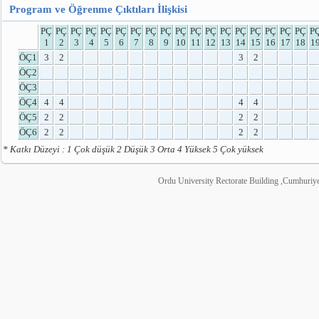
Program ve Öğrenme Çıktıları İlişkisi
PÇ
PÇ
PÇ
PÇ
PÇ
PÇ
PÇ
PÇ
PÇ
PÇ
PÇ
PÇ
PÇ
PÇ
PÇ
PÇ
PÇ
PÇ
P
1
2
3
4
5
6
7
8
9
10
11
12
13
14
15
16
17
18
1
ÖÇ1
3
2
3
2
ÖÇ2
ÖÇ3
ÖÇ4
4
4
4
4
ÖÇ5
2
2
2
2
ÖÇ6
2
2
2
2
* Katkı Düzeyi : 1 Çok düşük 2 Düşük 3 Orta 4 Yüksek 5 Çok yüksek
Ordu University Rectorate Building ,Cumhuri