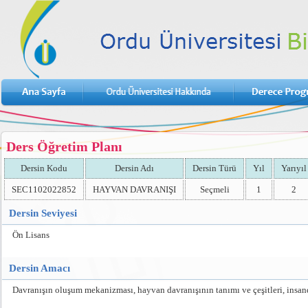
Ders Öğretim Planı
Dersin Kodu
Dersin Adı
Dersin Türü
Yıl
Yarıyıl
SEC1102022852
HAYVAN DAVRANIŞI
Seçmeli
1
2
Dersin Seviyesi
Ön Lisans
Dersin Amacı
Davranışın oluşum mekanizması, hayvan davranışının tanımı ve çeşitleri, insand