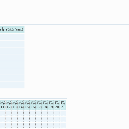
 İş Yükü (saat)
PÇ
PÇ
PÇ
PÇ
PÇ
PÇ
PÇ
PÇ
PÇ
PÇ
PÇ
11
12
13
14
15
16
17
18
19
20
21