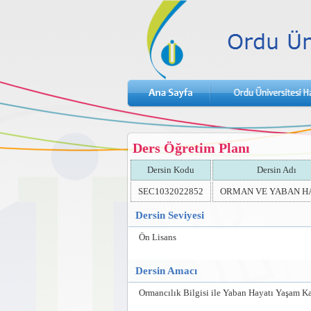
Ders Öğretim Planı
Dersin Kodu
Dersin Adı
SEC1032022852
ORMAN VE YABAN H
Dersin Seviyesi
Ön Lisans
Dersin Amacı
Ormancılık Bilgisi ile Yaban Hayatı Yaşam K