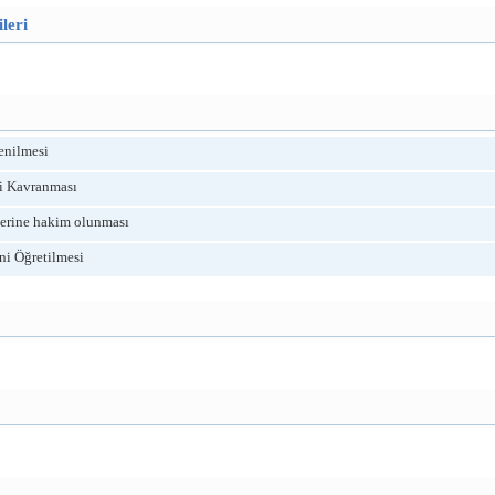
leri
enilmesi
i Kavranması
lerine hakim olunması
ni Öğretilmesi