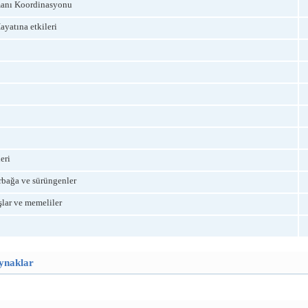
anı Koordinasyonu
yatına etkileri
eri
bağa ve sürüngenler
lar ve memeliler
aynaklar