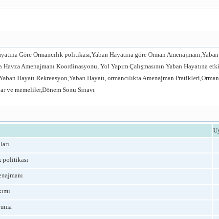
ayatına Göre Ormancılık politikası,Yaban Hayatına göre Orman Amenajmanı,Yaba
Havza Amenajmanı Koordinasyonu, Yol Yapım Çalışmasının Yaban Hayatına etkile
 Yaban Hayatı Rekreasyon,Yaban Hayatı, ormancılıkta Amenajman Pratikleri,Orman
lar ve memeliler,Dönem Sonu Sınavı
U
ları
 politikası
enajmanı
kımı
ruma