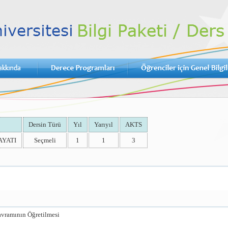
Dersin Türü
Yıl
Yarıyıl
AKTS
AYATI
Seçmeli
1
1
3
avramının Öğretilmesi