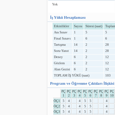
Yok
İş Yükü Hesaplaması
Etkinlikler
Sayısı
Süresi (saat)
Toplam
Ara Sınav
1
5
5
Final Sınavı
1
6
6
Tartışma
14
2
28
Soru-Yanıt
14
2
28
Deney
6
2
12
Gözlem
6
2
12
Alan Gezisi
6
2
12
TOPLAM İŞ YÜKÜ (saat)
103
Program ve Öğrenme Çıktıları İlişkisi
PÇ
PÇ
PÇ
PÇ
PÇ
PÇ
PÇ
PÇ
PÇ
PÇ
1
2
3
4
5
6
7
8
9
10
ÖÇ1
5
4
4
5
5
4
ÖÇ2
5
4
4
5
5
4
ÖÇ3
5
4
4
5
5
4