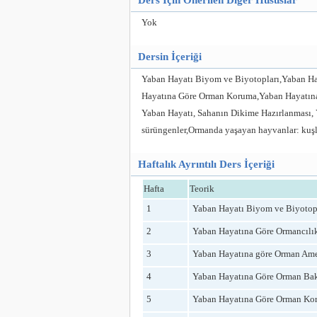
Ders İçin Önerilen Diğer Hususlar
Yok
Dersin İçeriği
Yaban Hayatı Biyom ve Biyotopları,Yaban H
Hayatına Göre Orman Koruma,Yaban Hayatına 
Yaban Hayatı, Sahanın Dikime Hazırlanması,
sürüngenler,Ormanda yaşayan hayvanlar: kuş
Haftalık Ayrıntılı Ders İçeriği
Hafta
Teorik
1
Yaban Hayatı Biyom ve Biyotop
2
Yaban Hayatına Göre Ormancılık
3
Yaban Hayatına göre Orman Am
4
Yaban Hayatına Göre Orman Ba
5
Yaban Hayatına Göre Orman Ko