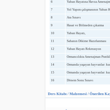
6
Yaban Hayatına Havza Amenajm
7
Yol Yapım çalışmasının Yaban Ha
8
Ara Sınavı
9
Hasat ve Bölmeden çıkarma
10
Yaban Hayatı,
11
Sahanın Dikime Hazırlanması
12
Yaban Hayatı Rekreasyon
13
Ormancılıkta Amenajman Pratikl
14
Ormanda yaşayan hayvanlar: kur
15
Ormanda yaşayan hayvanlar: kuş
16
Dönem Sonu Sınavı
Ders Kitabı / Malzemesi / Önerilen K