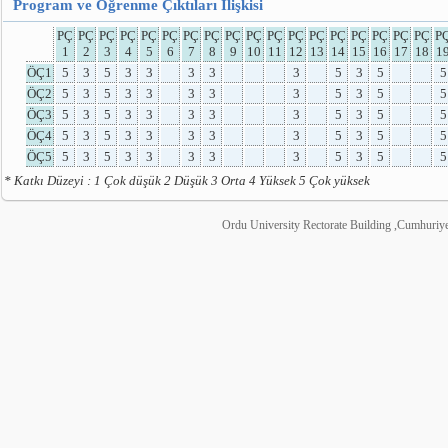
Program ve Öğrenme Çıktıları İlişkisi
PÇ
PÇ
PÇ
PÇ
PÇ
PÇ
PÇ
PÇ
PÇ
PÇ
PÇ
PÇ
PÇ
PÇ
PÇ
PÇ
PÇ
PÇ
P
1
2
3
4
5
6
7
8
9
10
11
12
13
14
15
16
17
18
1
ÖÇ1
5
3
5
3
3
3
3
3
5
3
5
5
ÖÇ2
5
3
5
3
3
3
3
3
5
3
5
5
ÖÇ3
5
3
5
3
3
3
3
3
5
3
5
5
ÖÇ4
5
3
5
3
3
3
3
3
5
3
5
5
ÖÇ5
5
3
5
3
3
3
3
3
5
3
5
5
* Katkı Düzeyi : 1 Çok düşük 2 Düşük 3 Orta 4 Yüksek 5 Çok yüksek
Ordu University Rectorate Building ,Cumhuri