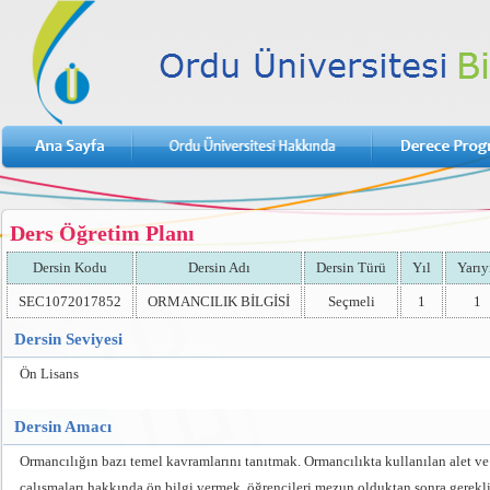
Ders Öğretim Planı
Dersin Kodu
Dersin Adı
Dersin Türü
Yıl
Yarıy
SEC1072017852
ORMANCILIK BİLGİSİ
Seçmeli
1
1
Dersin Seviyesi
Ön Lisans
Dersin Amacı
Ormancılığın bazı temel kavramlarını tanıtmak. Ormancılıkta kullanılan alet ve
çalışmaları hakkında ön bilgi vermek, öğrencileri mezun olduktan sonra gerekli