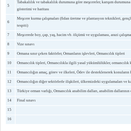
Tabakalılık ve tabakalılık durumuna göre meşcereler, karışım durumuna g
5
gösterimi ve haritası
Meşcere kurma çalışmaları (fidan üretme ve plantasyon teknikleri, genç
6
tespiti)
7
Meşcerede boy, çap, yaş, hacim vb. ölçümü ve uygulaması, arazi çalışma
8
Vize sınavı
9
Ormana sınır çeken faktörler, Ormanların işlevleri, Ormancılık tipleri
10
Ormancılık tipleri, Ormancılıkla ilgili yasal yükümlülükler, ormancılık
11
Ormancılığın amaç, görev ve ilkeleri, Ödev ile desteklenerek konuları
12
Ormancılığın diğer sektörlerle ilişkileri, ülkemizdeki uygulamaları ve karş
13
Türkiye orman varlığı, Ormancılık anabilim dalları, anabilim dallarının o
14
Final sınavı
15
16