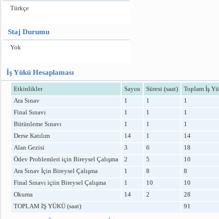
Türkçe
Staj Durumu
Yok
İş Yükü Hesaplaması
Etkinlikler
Sayısı
Süresi (saat)
Toplam İş Yü
Ara Sınav
1
1
1
Final Sınavı
1
1
1
Bütünleme Sınavı
1
1
1
Derse Katılım
14
1
14
Alan Gezisi
3
6
18
Ödev Problemleri için Bireysel Çalışma
2
5
10
Ara Sınav İçin Bireysel Çalışma
1
8
8
Final Sınavı içiin Bireysel Çalışma
1
10
10
Okuma
14
2
28
TOPLAM İŞ YÜKÜ (saat)
91