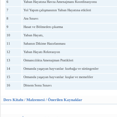
6
Yaban Hayatına Havza Amenajmanı Koordinasyonu
7
Yol Yapım çalışmasının Yaban Hayatına etkileri
8
Ara Sınavı
9
Hasat ve Bölmeden çıkarma
10
Yaban Hayatı,
11
Sahanın Dikime Hazırlanması
12
Yaban Hayatı Rekreasyon
13
Ormancılıkta Amenajman Pratikleri
14
Ormanda yaşayan hayvanlar: kurbağa ve sürüngenler
15
Ormanda yaşayan hayvanlar: kuşlar ve memeliler
16
Dönem Sonu Sınavı
Ders Kitabı / Malzemesi / Önerilen Kaynaklar