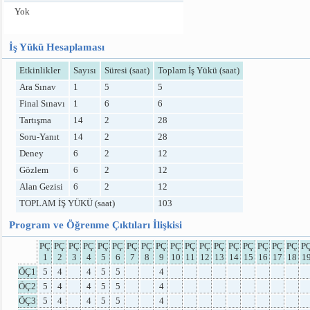
Yok
İş Yükü Hesaplaması
Etkinlikler
Sayısı
Süresi (saat)
Toplam İş Yükü (saat)
Ara Sınav
1
5
5
Final Sınavı
1
6
6
Tartışma
14
2
28
Soru-Yanıt
14
2
28
Deney
6
2
12
Gözlem
6
2
12
Alan Gezisi
6
2
12
TOPLAM İŞ YÜKÜ (saat)
103
Program ve Öğrenme Çıktıları İlişkisi
PÇ
PÇ
PÇ
PÇ
PÇ
PÇ
PÇ
PÇ
PÇ
PÇ
PÇ
PÇ
PÇ
PÇ
PÇ
PÇ
PÇ
PÇ
P
1
2
3
4
5
6
7
8
9
10
11
12
13
14
15
16
17
18
1
ÖÇ1
5
4
4
5
5
4
ÖÇ2
5
4
4
5
5
4
ÖÇ3
5
4
4
5
5
4