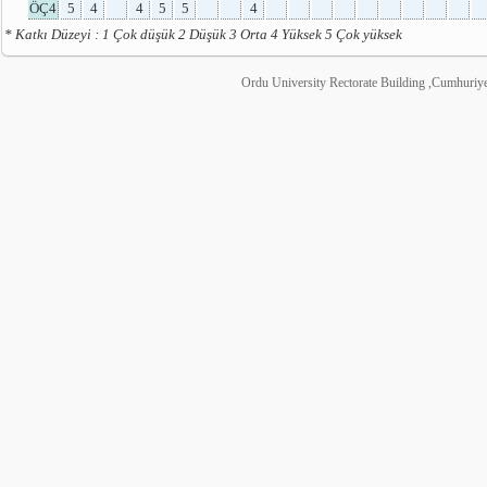
ÖÇ4
5
4
4
5
5
4
* Katkı Düzeyi : 1 Çok düşük 2 Düşük 3 Orta 4 Yüksek 5 Çok yüksek
Ordu University Rectorate Building ,Cumhuri