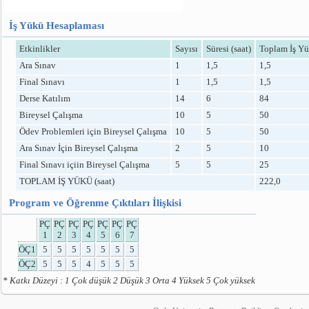
İş Yükü Hesaplaması
Etkinlikler
Sayısı
Süresi (saat)
Toplam İş Yü
Ara Sınav
1
1,5
1,5
Final Sınavı
1
1,5
1,5
Derse Katılım
14
6
84
Bireysel Çalışma
10
5
50
Ödev Problemleri için Bireysel Çalışma
10
5
50
Ara Sınav İçin Bireysel Çalışma
2
5
10
Final Sınavı içiin Bireysel Çalışma
5
5
25
TOPLAM İŞ YÜKÜ (saat)
222,0
Program ve Öğrenme Çıktıları İlişkisi
PÇ
PÇ
PÇ
PÇ
PÇ
PÇ
PÇ
1
2
3
4
5
6
7
ÖÇ1
5
5
5
5
5
5
5
ÖÇ2
5
5
5
4
5
5
5
* Katkı Düzeyi : 1 Çok düşük 2 Düşük 3 Orta 4 Yüksek 5 Çok yüksek