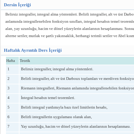
Dersin İçeriği
Belirsiz integraller, integral alma yöntemleri. Belirli integraller, alt ve üst D
anlamında integrallenebilen fonksiyon sınıfları, integral hesabın temel teoremler
alan, yay uzunluğu, hacim ve dönel yüzeylerin alanlarının hesaplanması. Sonsuz ser
alterne seriler, mutlak ve şartlı yakınsaklık, herhangi terimli seriler ve Abel kıs
Haftalık Ayrıntılı Ders İçeriği
Hafta
Teorik
1
Belirsiz integraller, integral alma yöntemleri.
2
Belirli integraller, alt ve üst Darboux toplamları ve merdiven fonksiyon
3
Riemann integralleri, Riemann anlamında integrallenebilen fonksiyon 
4
İntegral hesabın temel teoremleri.
5
Belirli integral yardımıyla bazı özel limitlerin hesabı,
6
Belirli integrallerin uygulaması olarak alan,
7
Yay uzunluğu, hacim ve dönel yüzeylerin alanlarının hesaplanması.