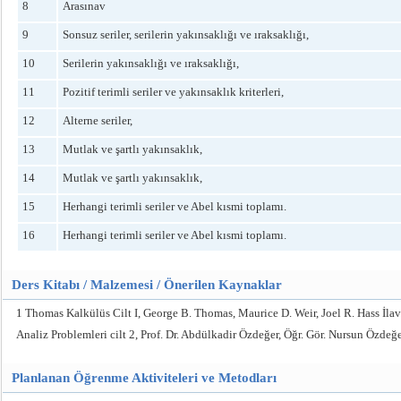
8
Arasınav
9
Sonsuz seriler, serilerin yakınsaklığı ve ıraksaklığı,
10
Serilerin yakınsaklığı ve ıraksaklığı,
11
Pozitif terimli seriler ve yakınsaklık kriterleri,
12
Alterne seriler,
13
Mutlak ve şartlı yakınsaklık,
14
Mutlak ve şartlı yakınsaklık,
15
Herhangi terimli seriler ve Abel kısmi toplamı.
16
Herhangi terimli seriler ve Abel kısmi toplamı.
Ders Kitabı / Malzemesi / Önerilen Kaynaklar
1 Thomas Kalkülüs Cilt I, George B. Thomas, Maurice D. Weir, Joel R. Hass İla
Analiz Problemleri cilt 2, Prof. Dr. Abdülkadir Özdeğer, Öğr. Gör. Nursun Özdeğ
Planlanan Öğrenme Aktiviteleri ve Metodları