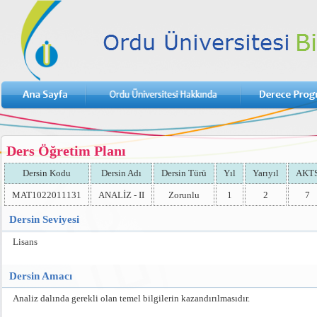
Ders Öğretim Planı
Dersin Kodu
Dersin Adı
Dersin Türü
Yıl
Yarıyıl
AKT
MAT1022011131
ANALİZ - II
Zorunlu
1
2
7
Dersin Seviyesi
Lisans
Dersin Amacı
Analiz dalında gerekli olan temel bilgilerin kazandırılmasıdır.