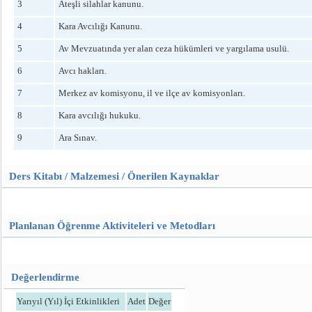
3
Ateşli silahlar kanunu.
4
Kara Avcılığı Kanunu.
5
Av Mevzuatında yer alan ceza hükümleri ve yargılama usulü.
6
Avcı hakları.
7
Merkez av komisyonu, il ve ilçe av komisyonları.
8
Kara avcılığı hukuku.
9
Ara Sınav.
Ders Kitabı / Malzemesi / Önerilen Kaynaklar
Planlanan Öğrenme Aktiviteleri ve Metodları
Değerlendirme
Yarıyıl (Yıl) İçi Etkinlikleri
Adet
Değer