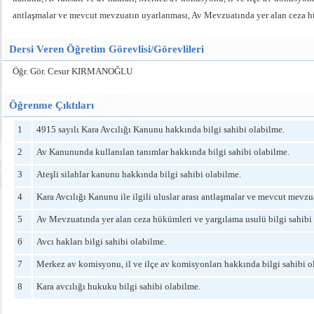
antlaşmalar ve mevcut mevzuatın uyarlanması, Av Mevzuatında yer alan ceza hük
Dersi Veren Öğretim Görevlisi/Görevlileri
Öğr. Gör. Cesur KIRMANOĞLU
Öğrenme Çıktıları
1
4915 sayılı Kara Avcılığı Kanunu hakkında bilgi sahibi olabilme.
2
Av Kanununda kullanılan tanımlar hakkında bilgi sahibi olabilme.
3
Ateşli silahlar kanunu hakkında bilgi sahibi olabilme.
4
Kara Avcılığı Kanunu ile ilgili uluslar arası antlaşmalar ve mevcut mevzu
5
Av Mevzuatında yer alan ceza hükümleri ve yargılama usulü bilgi sahibi
6
Avcı hakları bilgi sahibi olabilme.
7
Merkez av komisyonu, il ve ilçe av komisyonları hakkında bilgi sahibi o
8
Kara avcılığı hukuku bilgi sahibi olabilme.