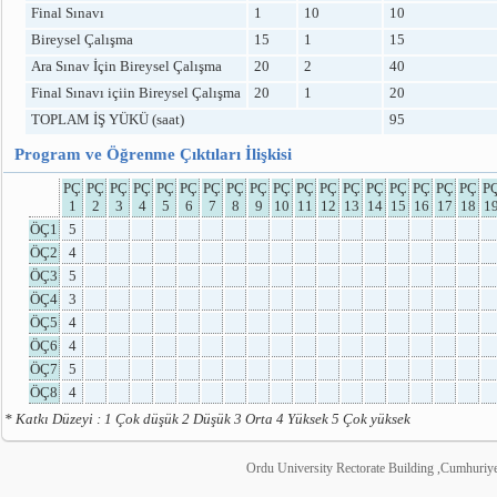
Final Sınavı
1
10
10
Bireysel Çalışma
15
1
15
Ara Sınav İçin Bireysel Çalışma
20
2
40
Final Sınavı içiin Bireysel Çalışma
20
1
20
TOPLAM İŞ YÜKÜ (saat)
95
Program ve Öğrenme Çıktıları İlişkisi
PÇ
PÇ
PÇ
PÇ
PÇ
PÇ
PÇ
PÇ
PÇ
PÇ
PÇ
PÇ
PÇ
PÇ
PÇ
PÇ
PÇ
PÇ
P
1
2
3
4
5
6
7
8
9
10
11
12
13
14
15
16
17
18
1
ÖÇ1
5
ÖÇ2
4
ÖÇ3
5
ÖÇ4
3
ÖÇ5
4
ÖÇ6
4
ÖÇ7
5
ÖÇ8
4
* Katkı Düzeyi : 1 Çok düşük 2 Düşük 3 Orta 4 Yüksek 5 Çok yüksek
Ordu University Rectorate Building ,Cumhuri