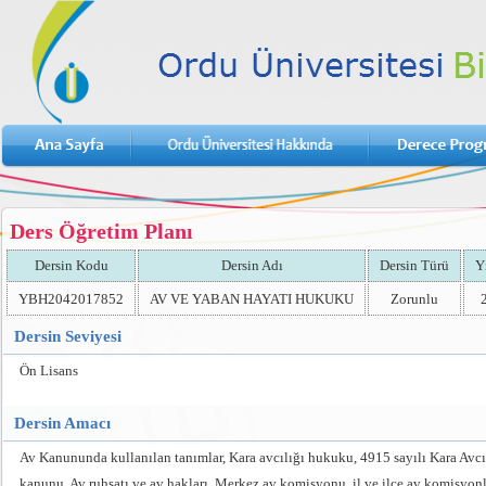
Ders Öğretim Planı
Dersin Kodu
Dersin Adı
Dersin Türü
Y
YBH2042017852
AV VE YABAN HAYATI HUKUKU
Zorunlu
Dersin Seviyesi
Ön Lisans
Dersin Amacı
Av Kanununda kullanılan tanımlar, Kara avcılığı hukuku, 4915 sayılı Kara Avcıl
kanunu, Av ruhsatı ve av hakları, Merkez av komisyonu, il ve ilçe av komisyonl