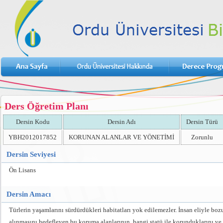
Ders Öğretim Planı
Dersin Kodu
Dersin Adı
Dersin Türü
YBH2012017852
KORUNAN ALANLAR VE YÖNETİMİ
Zorunlu
Dersin Seviyesi
Ön Lisans
Dersin Amacı
Türlerin yaşamlarını sürdürdükleri habitatları yok edilemezler. İnsan eliyle bo
alınmasını hedefleyen bu koruma alanlarının, hangi statü ile korunduklarını ve 