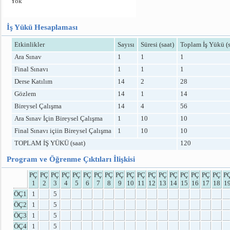
Yok
İş Yükü Hesaplaması
Etkinlikler
Sayısı
Süresi (saat)
Toplam İş Yükü (s
Ara Sınav
1
1
1
Final Sınavı
1
1
1
Derse Katılım
14
2
28
Gözlem
14
1
14
Bireysel Çalışma
14
4
56
Ara Sınav İçin Bireysel Çalışma
1
10
10
Final Sınavı içiin Bireysel Çalışma
1
10
10
TOPLAM İŞ YÜKÜ (saat)
120
Program ve Öğrenme Çıktıları İlişkisi
PÇ
PÇ
PÇ
PÇ
PÇ
PÇ
PÇ
PÇ
PÇ
PÇ
PÇ
PÇ
PÇ
PÇ
PÇ
PÇ
PÇ
PÇ
P
1
2
3
4
5
6
7
8
9
10
11
12
13
14
15
16
17
18
1
ÖÇ1
1
5
ÖÇ2
1
5
ÖÇ3
1
5
ÖÇ4
1
5