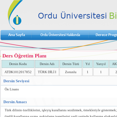
Ders Öğretim Planı
Dersin Kodu
Dersin Adı
Dersin Türü
Yıl
Yarıyıl
AK
ATDK1012017852
TÜRK DİLİ I
Zorunlu
1
1
Dersin Seviyesi
Ön Lisans
Dersin Amacı
Türk dilinin özelliklerini, işleyiş kurallarını sezdirmek, örnekleriyle göstermek
(imlâ) kurallarına uyma, noktalama işaretlerini yerli yerinde kullanma alışkanl