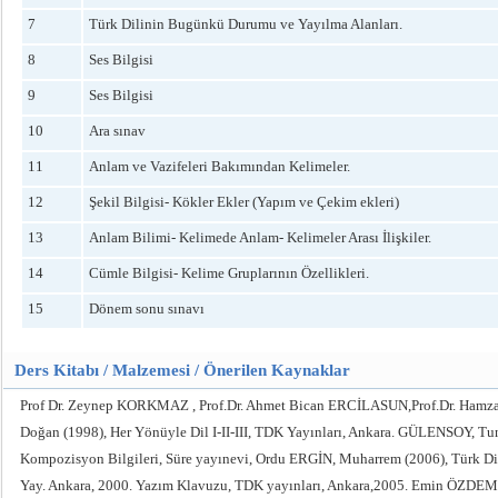
7
Türk Dilinin Bugünkü Durumu ve Yayılma Alanları.
8
Ses Bilgisi
9
Ses Bilgisi
10
Ara sınav
11
Anlam ve Vazifeleri Bakımından Kelimeler.
12
Şekil Bilgisi- Kökler Ekler (Yapım ve Çekim ekleri)
13
Anlam Bilimi- Kelimede Anlam- Kelimeler Arası İlişkiler.
14
Cümle Bilgisi- Kelime Gruplarının Özellikleri.
15
Dönem sonu sınavı
Ders Kitabı / Malzemesi / Önerilen Kaynaklar
Prof Dr. Zeynep KORKMAZ , Prof.Dr. Ahmet Bican ERCİLASUN,Prof.Dr. Hamza 
Doğan (1998), Her Yönüyle Dil I-II-III, TDK Yayınları, Ankara. GÜLENSOY, Tun
Kompozisyon Bilgileri, Süre yayınevi, Ordu ERGİN, Muharrem (2006), Türk Di
Yay. Ankara, 2000. Yazım Klavuzu, TDK yayınları, Ankara,2005. Emin ÖZDEMİR