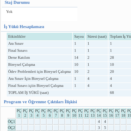
Staj Durumu
Yok
İş Yükü Hesaplaması
Etkinlikler
Sayısı
Süresi (saat)
Toplam İş Yü
Ara Sınav
1
1
1
Final Sınavı
1
1
1
Derse Katılım
14
2
28
Bireysel Çalışma
10
1
10
Ödev Problemleri için Bireysel Çalışma
10
2
20
Ara Sınav İçin Bireysel Çalışma
1
4
4
Final Sınavı içiin Bireysel Çalışma
1
4
4
TOPLAM İŞ YÜKÜ (saat)
68
Program ve Öğrenme Çıktıları İlişkisi
PÇ
PÇ
PÇ
PÇ
PÇ
PÇ
PÇ
PÇ
PÇ
PÇ
PÇ
PÇ
PÇ
PÇ
PÇ
PÇ
PÇ
PÇ
P
1
2
3
4
5
6
7
8
9
10
11
12
13
14
15
16
17
18
1
ÖÇ1
4
4
ÖÇ2
3
5